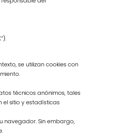
l responsable del
”).
texto, se utilizan cookies con
imiento.
atos técnicos anónimos, tales
l sitio y estadísticas
 su navegador. Sin embargo,
e.